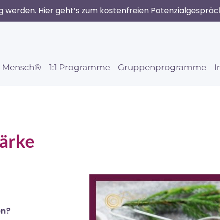
ig werden. Hier geht’s zum kostenfreien Potenzialgespräc
r Mensch®
1:1 Programme
Gruppenprogramme
I
tärke
en?