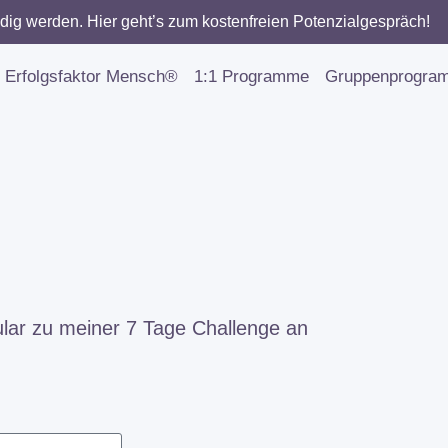
dig werden. Hier geht’s zum kostenfreien Potenzialgespräch!
Erfolgsfaktor Mensch®
1:1 Programme
Gruppenprogra
lar zu meiner 7 Tage Challenge an